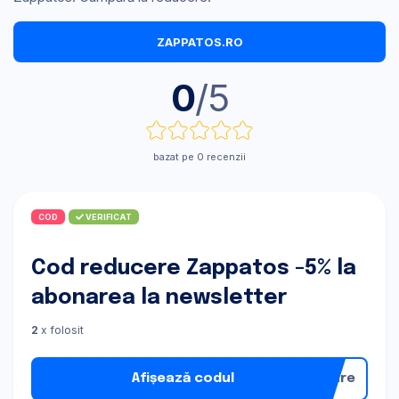
ZAPPATOS.RO
0
/5
bazat pe 0 recenzii
COD
VERIFICAT
Cod reducere Zappatos -5% la
abonarea la newsletter
2
x folosit
Afișează codul
nare