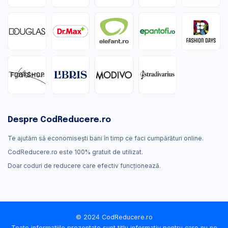
Despre CodReducere.ro
Te ajutăm să economisești bani în timp ce faci cumpărături online.
CodReducere.ro este 100% gratuit de utilizat.
Doar coduri de reducere care efectiv funcţionează.
© 2024 CodReducere.ro
Toate informațiile prezentate sunt titlu informativ pentru care nu ne