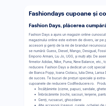
Fashiondays cupoane și c
Fashion Days, plăcerea cumpără
Fashion Days a ajuns un magazin online cunoscut î
magazinului online este extrem de divers, iar pe 
accesorii și genți de la mii de branduri recunoscut
se numără: Guess, Diesel, Mango, Desigual, Fossil, 
Emporio Armani, Liu Jo, UGG, și mulți alții. De a
firmelor Adidas, Nike, Puma, New Balance, etc., t
reducere. Fashion Days a dedicat un colț special 
de Bianca Popp, Ioana Ciolacu, Iulia Dima, Larisa 
de succes. Te bucuri de prețuri speciale și ext
cupoanele de reducere CodReducere.ro. Produse
Încălțăminte (cizme, papuci, sandale, ghete,
Îmbrăcăminte (rochii, sacouri, lenjerie, panta
Genți, rucsacuri, ghiozdane
Alte accesorii (ceasuri, curele, ochelari de s