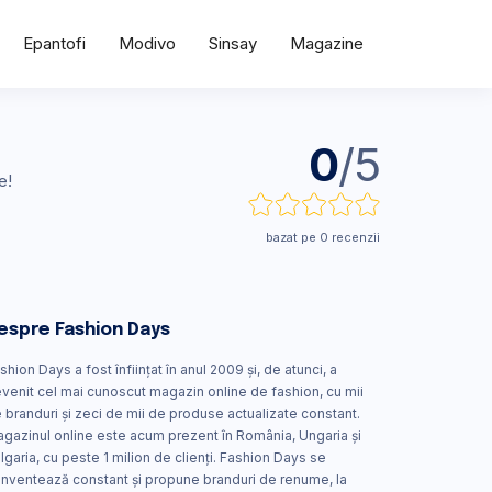
Epantofi
Modivo
Sinsay
Magazine
0
/5
e!
bazat pe 0 recenzii
espre Fashion Days
shion Days a fost înființat în anul 2009 și, de atunci, a
venit cel mai cunoscut magazin online de fashion, cu mii
 branduri și zeci de mii de produse actualizate constant.
gazinul online este acum prezent în România, Ungaria și
lgaria, cu peste 1 milion de clienți. Fashion Days se
inventează constant și propune branduri de renume, la