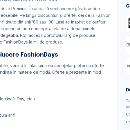
C
use Premium. În această secțiune vei găsi branduri
osebite. Pe lângă discounturi și oferte, cei de la Fashion
 fi ținute din anii ‘80 sau ‘90. Lasă-te inspirat de outfituri
 propune un nou concept: acela de a dona hainele
l degeaba. Poți accesa portofoliul larg de produse
re FashionDays la mii de produse.
educere FashionDays
ile, venind în întâmpinarea cerințelor pieței cu oferte
tendințe în materie de modă. Ofertele prezente în mod
D
entine’s Day, etc.)
Te
on
Co
cum ar fi:
Do