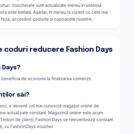
forturi. Voucherele sunt actualizate mereu în sistemul
ora este limitată. Așadar, fii mereu la curent cu cele mai
 fază, accesând codurile și cupoanele noastre.
e coduri reducere Fashion Days
n Days?
a beneficia de economii la finalizarea comenzii.
ților săi?
atunci, a devenit cel mai cunoscut magazin online de
duse actualizate constant. Magazinul online este acum
1 milion de clienți. Fashion Days se reinventează constant
le, cu FashionDays voucher.