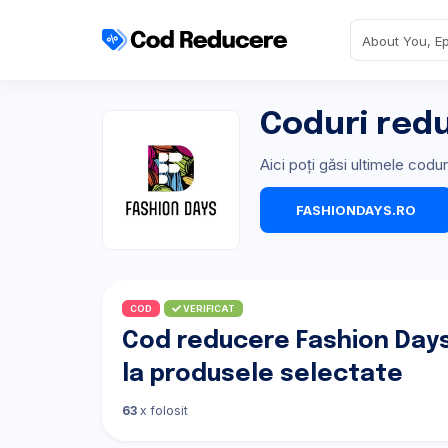
Coduri red
Aici poți găsi ultimele cod
FASHIONDAYS.RO
COD
VERIFICAT
Cod reducere Fashion Days
la produsele selectate
63
x folosit