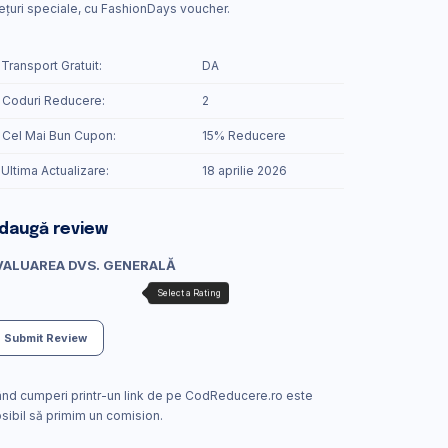
ețuri speciale, cu FashionDays voucher.
 Transport Gratuit:
DA
 Coduri Reducere:
2
️ Cel Mai Bun Cupon:
15% Reducere
 Ultima Actualizare:
18 aprilie 2026
daugă review
VALUAREA DVS. GENERALĂ
Submit Review
nd cumperi printr-un link de pe CodReducere.ro este
sibil să primim un comision.