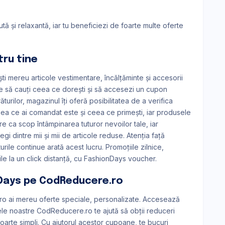
ă și relaxantă, iar tu beneficiezi de foarte multe oferte
ru tine
i mereu articole vestimentare, încălțăminte și accesorii
ste să cauți ceea ce dorești și să accesezi un cupon
urilor, magazinul îți oferă posibilitatea de a verifica
 ceea ce ai comandat este și ceea ce primești, iar produsele
e ca scop întâmpinarea tuturor nevoilor tale, iar
egi dintre mii și mii de articole reduse. Atenția față
rile continue arată acest lucru. Promoțiile zilnice,
le la un click distanță, cu FashionDays voucher.
nDays pe CodReducere.ro
o ai mereu oferte speciale, personalizate. Accesează
le noastre CodReducere.ro te ajută să obții reduceri
foarte simpli. Cu ajutorul acestor cupoane, te bucuri