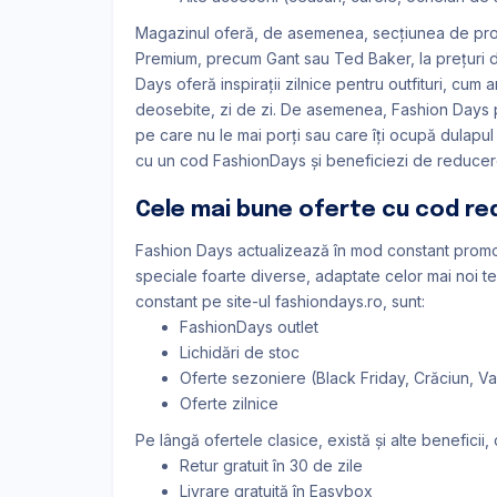
Magazinul oferă, de asemenea, secțiunea de prod
Premium, precum Gant sau Ted Baker, la prețuri de
Days oferă inspirații zilnice pentru outfituri, cum ar
deosebite, zi de zi. De asemenea, Fashion Days
pe care nu le mai porți sau care îți ocupă dulapu
cu un cod FashionDays și beneficiezi de reduce
Cele mai bune oferte cu cod r
Fashion Days actualizează în mod constant promoți
speciale foarte diverse, adaptate celor mai noi 
constant pe site-ul fashiondays.ro, sunt:
FashionDays outlet
Lichidări de stoc
Oferte sezoniere (Black Friday, Crăciun, Val
Oferte zilnice
Pe lângă ofertele clasice, există și alte beneficii, 
Retur gratuit în 30 de zile
Livrare gratuită în Easybox