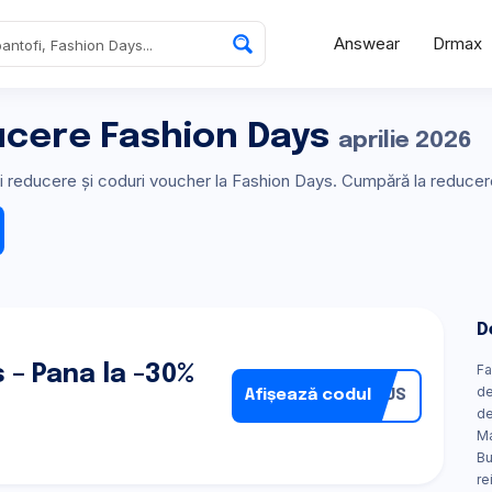
Answear
Drmax
ucere Fashion Days
aprilie 2026
uri reducere și coduri voucher la Fashion Days. Cumpără la reducer
D
 – Pana la -30%
Fa
de
Afișează codul
NIUS
de
Ma
Bu
re