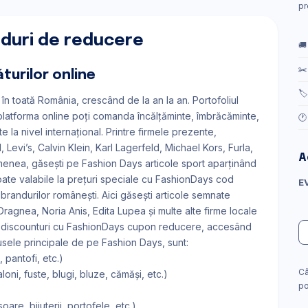
pr
oduri de reducere
🚚
✂️
turilor online
🏷
n toată România, crescând de la an la an. Portofoliul
platforma online poți comanda încălțăminte, îmbrăcăminte,
🕐
e la nivel internațional. Printre firmele prezente,
Levi’s, Calvin Klein, Karl Lagerfeld, Michael Kors, Furla,
A
semenea, găsești pe Fashion Days articole sport aparținând
oate valabile la prețuri speciale cu FashionDays cod
E
brandurilor românești. Aici găsești articole semnate
Dragnea, Noria Anis, Edita Lupea și multe alte firme locale
ra-discounturi cu FashionDays cupon reducere, accesând
le principale de pe Fashion Days, sunt:
 pantofi, etc.)
Câ
loni, fuste, blugi, bluze, cămăși, etc.)
po
oare, bijuterii, portofele, etc.)