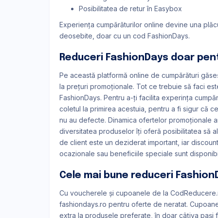
Posibilitatea de retur în Easybox
Experiența cumpărăturilor online devine una plăcut
deosebite, doar cu un cod FashionDays.
Reduceri FashionDays doar pent
Pe această platformă online de cumpărături găseșt
la prețuri promoționale. Tot ce trebuie să faci e
FashionDays. Pentru a-ți facilita experința cumpărăt
coletul la primirea acestuia, pentru a fi sigur că
nu au defecte. Dinamica ofertelor promoționale ar
diversitatea produselor îți oferă posibilitatea să al
de client este un deziderat important, iar discountu
ocazionale sau beneficiile speciale sunt disponibi
Cele mai bune reduceri Fashio
Cu voucherele și cupoanele de la CodReducere.r
fashiondays.ro pentru oferte de neratat. Cupoane
extra la produsele preferate, în doar câțiva pași 