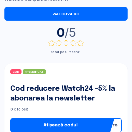
WATCH24.RO
0
/5
bazat pe 0 recenzii
COD
VERIFICAT
Cod reducere Watch24 -5% la
abonarea la newsletter
0
x folosit
Afișează codul
nare