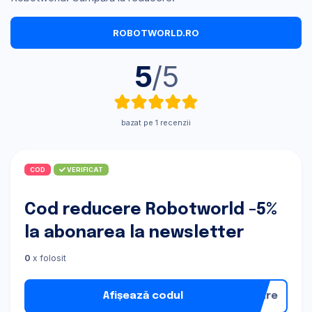
ROBOTWORLD.RO
5
/5
bazat pe 1 recenzii
COD
VERIFICAT
Cod reducere Robotworld -5%
la abonarea la newsletter
0
x folosit
Afișează codul
nare