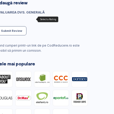
daugă review
VALUAREA DVS. GENERALĂ
Submit Review
nd cumperi printr-un link de pe CodReducere.ro este
sibil să primim un comision.
ele mai populare