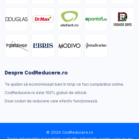
Despre CodReducere.ro
Te ajutăm să economisești bani în timp ce faci cumpărături online.
CodReducere.ro este 100% gratuit de utilizat.
Doar coduri de reducere care efectiv funcţionează.
© 2024 CodReducere.ro
Toate informațiile prezentate sunt titlu informativ pentru care nu ne