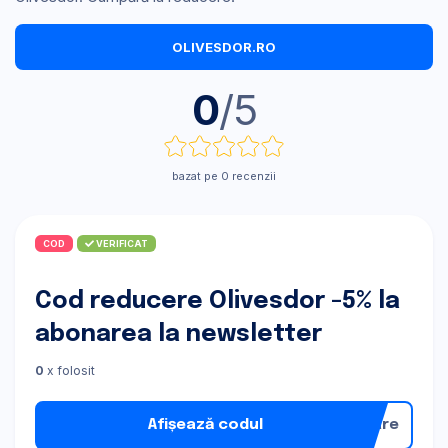
OLIVESDOR.RO
0
/5
bazat pe 0 recenzii
COD
VERIFICAT
Cod reducere Olivesdor -5% la
abonarea la newsletter
0
x folosit
Afișează codul
nare