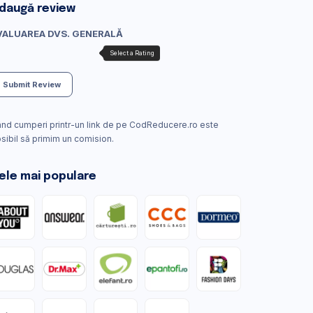
daugă review
VALUAREA DVS. GENERALĂ
Submit Review
nd cumperi printr-un link de pe CodReducere.ro este
sibil să primim un comision.
ele mai populare