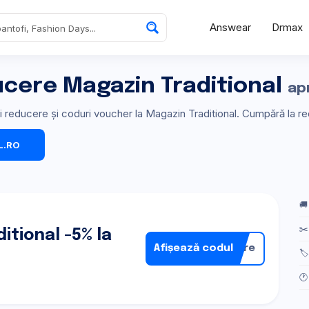
Answear
Drmax
ucere Magazin Traditional
apr
uri reducere și coduri voucher la Magazin Traditional. Cumpără la r
L.RO
🚚
✂️
tional -5% la
Afișează codul
nare
🏷
🕐