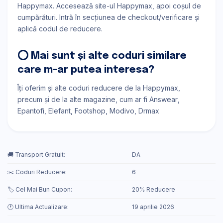
Happymax. Accesează site-ul Happymax, apoi coșul de
cumpărături. Intră în secțiunea de checkout/verificare și
aplică codul de reducere.
⭕ Mai sunt și alte coduri similare
care m-ar putea interesa?
Îți oferim și alte coduri reducere de la Happymax,
precum și de la alte magazine, cum ar fi
Answear
Epantofi
Elefant
Footshop
Modivo
Drmax
🚚 Transport Gratuit:
DA
✂️ Coduri Reducere:
6
🏷️ Cel Mai Bun Cupon:
20% Reducere
🕐 Ultima Actualizare:
19 aprilie 2026