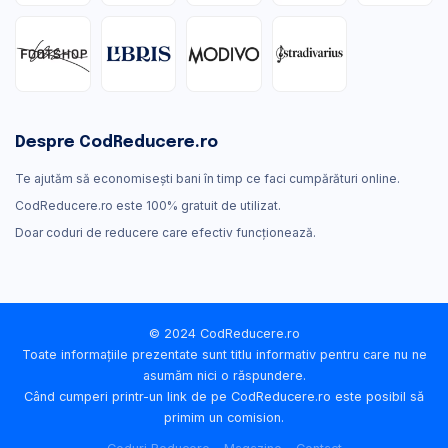
Despre CodReducere.ro
Te ajutăm să economisești bani în timp ce faci cumpărături online.
CodReducere.ro este 100% gratuit de utilizat.
Doar coduri de reducere care efectiv funcţionează.
© 2024 CodReducere.ro
Toate informațiile prezentate sunt titlu informativ pentru care nu ne
asumăm nici o răspundere.
Când cumperi printr-un link de pe CodReducere.ro este posibil să
primim un comision.