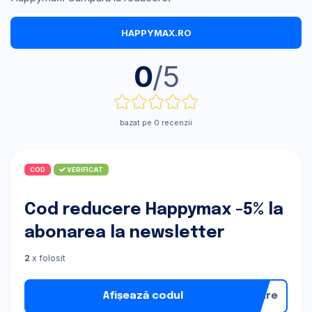
HAPPYMAX.RO
0
/5
bazat pe 0 recenzii
COD
VERIFICAT
Cod reducere Happymax -5% la
abonarea la newsletter
2
x folosit
Afișează codul
nare