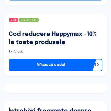
COD
VERIFICAT
Cod reducere Happymax -10%
la toate produsele
1
x folosit
Afișează codul
PY10