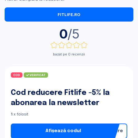
FITLIFE.RO
0
/5
bazat pe 0 recenzii
COD
VERIFICAT
Cod reducere Fitlife -5% la
abonarea la newsletter
1
x folosit
Afișează codul
nare