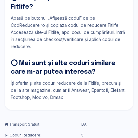
Fitlife?
Apasă pe butonul „Afișează codul” de pe
CodReducere.ro și copiază codul de reducere Fitlife.
Accesează site-ul Fitlife, apoi coșul de cumpărături. Intră
în secțiunea de checkout/verificare și aplică codul de
reducere.
⭕ Mai sunt și alte coduri similare
care m-ar putea interesa?
Îți oferim și alte coduri reducere de la Fitlife, precum și
de la alte magazine, cum ar fi
Answear
Epantofi
Elefant
Footshop
Modivo
Drmax
🚚 Transport Gratuit:
DA
✂️ Coduri Reducere:
5