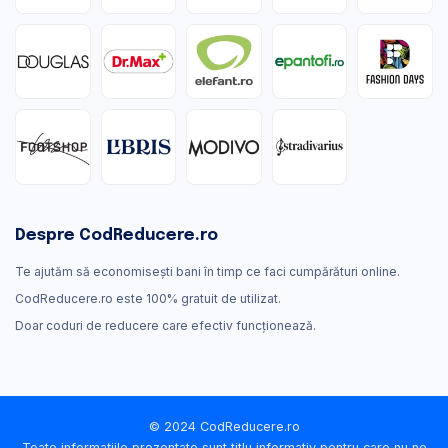
Despre CodReducere.ro
Te ajutăm să economisești bani în timp ce faci cumpărături online.
CodReducere.ro este 100% gratuit de utilizat.
Doar coduri de reducere care efectiv funcţionează.
© 2024 CodReducere.ro
Toate informațiile prezentate sunt titlu informativ pentru care nu ne