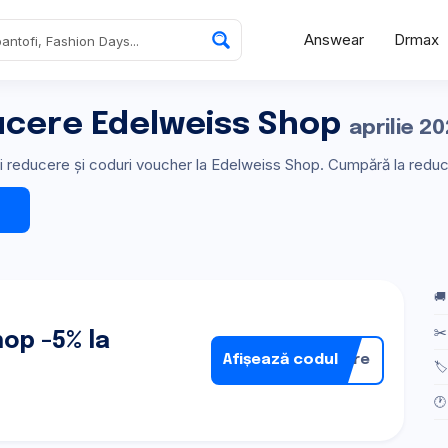
Answear
Drmax
ucere Edelweiss Shop
aprilie 2
uri reducere și coduri voucher la Edelweiss Shop. Cumpără la redu
🚚
✂️
op -5% la
Afișează codul
nare
🏷
🕐