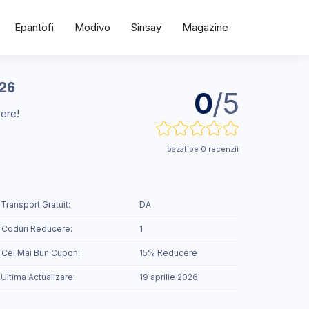
Epantofi
Modivo
Sinsay
Magazine
026
0
/5
cere!
bazat pe 0 recenzii
 Transport Gratuit:
DA
 Coduri Reducere:
1
️ Cel Mai Bun Cupon:
15% Reducere
 Ultima Actualizare:
19 aprilie 2026