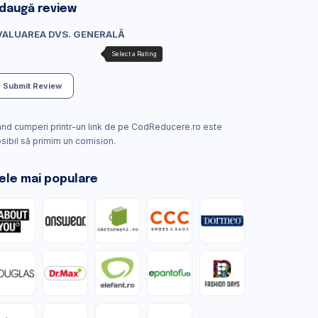
daugă review
VALUAREA DVS. GENERALĂ
Submit Review
nd cumperi printr-un link de pe CodReducere.ro este
sibil să primim un comision.
ele mai populare