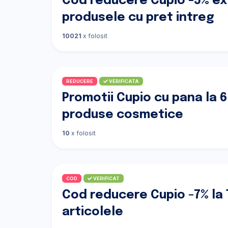
Cod reducere Cupio -5% ex
produsele cu pret intreg
10021
x folosit
REDUCERE
VERIFICATA
Promotii Cupio cu pana la 
produse cosmetice
10
x folosit
COD
VERIFICAT
Cod reducere Cupio -7% la
articolele