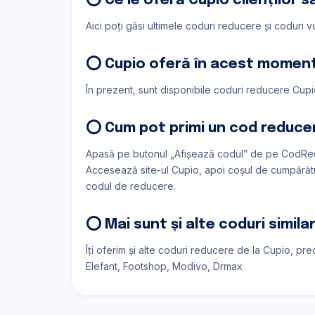
⭕ Ce le oferă Cupio clienților s
Aici poți găsi ultimele coduri reducere și coduri
⭕ Cupio oferă în acest momen
În prezent, sunt disponibile coduri reducere Cupio
⭕ Cum pot primi un cod reduce
Apasă pe butonul „Afișează codul” de pe CodRed
Accesează site-ul Cupio, apoi coșul de cumpărătur
codul de reducere.
⭕ Mai sunt și alte coduri simil
Îți oferim și alte coduri reducere de la Cupio, pr
Elefant
Footshop
Modivo
Drmax