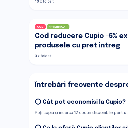
10
x folosit
COD
VERIFICAT
Cod reducere Cupio -5% ex
produsele cu pret intreg
3
x folosit
Întrebări frecvente despr
⭕ Cât pot economisi la Cupio?
Poți copia și încerca 12 coduri disponibile pentru