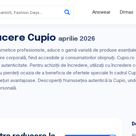
Answear
Drmax
ucere Cupio
aprilie 2026
smetice profesioniste, aduce o gamă variată de produse esențiale 
jire corporală, fiind accesibile și consumatorilor obișnuiți. Cupio.r
i autenticitate. Pentru achiziții de încredere, utilizați cu încredere
u pierdeți ocazia de a beneficia de ofertele speciale în cadrul Cup
ețuri avantajoase. Descoperiți frumusețea autentică la Cupio, und
ersonală.
D
Ai