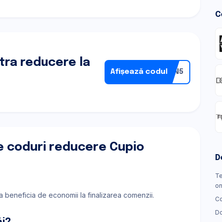
C
tra reducere la
Afișează codul
PON5
e coduri reducere Cupio
D
Te
on
 a beneficia de economii la finalizarea comenzii.
Co
Do