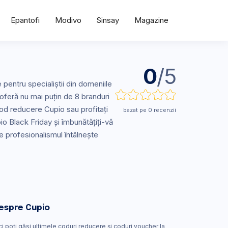
Epantofi
Modivo
Sinsay
Magazine
0
/5
pentru specialiștii din domeniile
o oferă nu mai puțin de 8 branduri
 cod reducere Cupio sau profitați
bazat pe 0 recenzii
io Black Friday și îmbunătățiți-vă
e profesionalismul întâlnește
espre Cupio
ci poți găsi ultimele coduri reducere și coduri voucher la