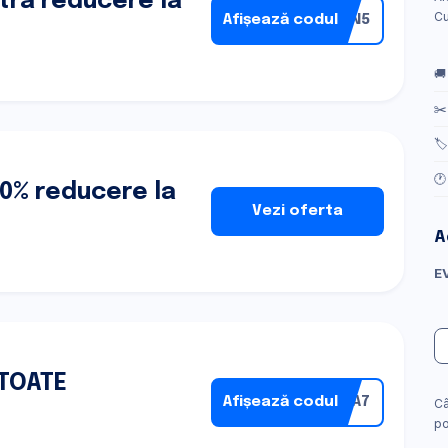
tra reducere la
Cu
Afișează codul
PON5
🚚
✂️
🏷
🕐
60% reducere la
Vezi oferta
A
E
 TOATE
Afișează codul
RIA7
Câ
po