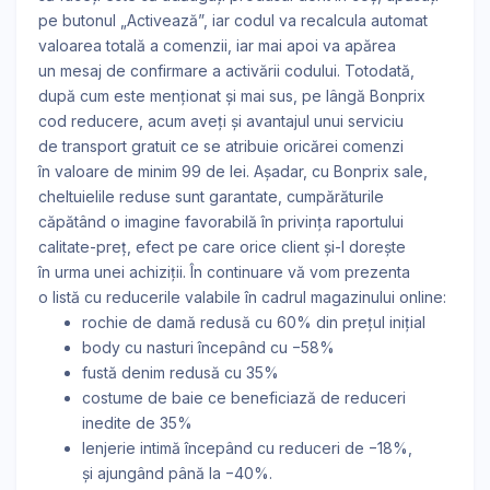
pe butonul „Activează”, iar codul va recalcula automat
valoarea totală a comenzii, iar mai apoi va apărea
un mesaj de confirmare a activării codului. Totodată,
după cum este menționat și mai sus, pe lângă Bonprix
cod reducere, acum aveți și avantajul unui serviciu
de transport gratuit ce se atribuie oricărei comenzi
în valoare de minim 99 de lei. Așadar, cu Bonprix sale,
cheltuielile reduse sunt garantate, cumpărăturile
căpătând o imagine favorabilă în privința raportului
calitate-preț, efect pe care orice client și-l dorește
în urma unei achiziții. În continuare vă vom prezenta
o listă cu reducerile valabile în cadrul magazinului online:
rochie de damă redusă cu 60% din prețul inițial
body cu nasturi începând cu −58%
fustă denim redusă cu 35%
costume de baie ce beneficiază de reduceri
inedite de 35%
lenjerie intimă începând cu reduceri de −18%,
și ajungând până la −40%.