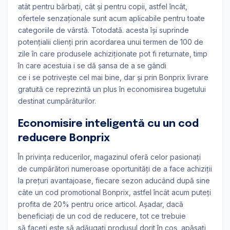
atât pentru bărbaţi, cât şi pentru copii, astfel încât,
ofertele senzaționale sunt acum aplicabile pentru toate
categoriile de vârstă. Totodată. acesta își suprinde
potențialii clienți prin acordarea unui termen de 100 de
zile în care produsele achiziționate pot fi returnate, timp
în care acestuia i se dă șansa de a se gândi
ce i se potrivește cel mai bine, dar și prin Bonprix livrare
gratuită ce reprezintă un plus în economisirea bugetului
destinat cumpărăturilor.
Economisire inteligentă cu un cod
reducere Bonprix
În privința reducerilor, magazinul oferă celor pasionați
de cumpărători numeroase oportunități de a face achiziții
la prețuri avantajoase, fiecare sezon aducând după sine
câte un cod promotional Bonprix, astfel încât acum puteți
profita de 20% pentru orice articol. Așadar, dacă
beneficiați de un cod de reducere, tot ce trebuie
să faceți este să adăugați produsul dorit în coș, apăsați