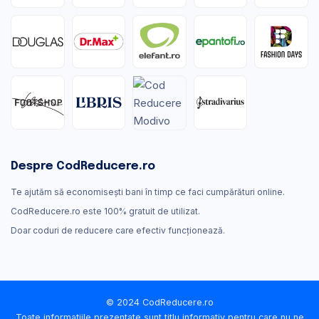
Despre CodReducere.ro
Te ajutăm să economisești bani în timp ce faci cumpărături online.
CodReducere.ro este 100% gratuit de utilizat.
Doar coduri de reducere care efectiv funcţionează.
© 2024 CodReducere.ro
Toate informațiile prezentate sunt titlu informativ pentru care nu ne