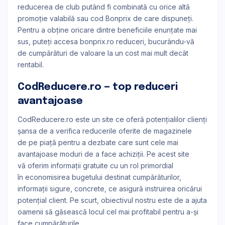
reducerea de club putând fi combinată cu orice altă
promoție valabilă sau cod Bonprix de care dispuneți.
Pentru a obține oricare dintre beneficiile enunțate mai
sus, puteți accesa bonprix.ro reduceri, bucurându-vă
de cumpărături de valoare la un cost mai mult decât
rentabil.
CodReducere.ro — top reduceri
avantajoase
CodReducere.ro este un site ce oferă potențialilor clienți
șansa de a verifica reducerile oferite de magazinele
de pe piață pentru a dezbate care sunt cele mai
avantajoase moduri de a face achiziții. Pe acest site
vă oferim informații gratuite cu un rol primordial
în economisirea bugetului destinat cumpărăturilor,
informații sigure, concrete, ce asigură instruirea oricărui
potențial client. Pe scurt, obiectivul nostru este de a ajuta
oamenii să găsească locul cel mai profitabil pentru a-și
face cumpărăturile.