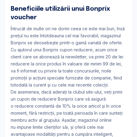
Beneficiile utilizării unui Bonprix
voucher
Întrucât de multe ori ne dorim ceea ce este mai bun, însă
prețul nu este întotdeauna cel mai favorabil, magazinul
Bonprix se deosebește printr-o gamă variată de oferte.
Cu ajutorul unui Bonprix cupon reducere, acum orice
client care se abonează la newsletter, va primi 20 de lei
reducere la orice produs în valoare de minim 99 de lei,
va fi informat cu privire la toate concursurile, noile
promoții și acțiuni speciale furnizate de companie, fiind
totodată la curent și cu cele mai recente colecții.
De asemenea, dacă aderați la clubul site-ului, veți primi
un cupon de reducere Bonprix care vă asigură
o reducere constantă de 10% la orice articol și în orice
moment, fără restricții, pe toată perioada în care sunteți
membru activ al grupului. Așadar, magazinul online
nu impune limite clienților săi, și oferă cele mai
avantajoase modalități pentru a cumpăra inteligent,