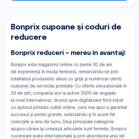
Bonprix cupoane și coduri de
reducere
Bonprix reduceri — mereu în avantaj!
Bonprix este magazinul online cu peste 30 de ani
de experienţă ȋn moda feminină, remarcându-se prin
totalitatea produselor alese cu grijă şi numeroşii clienţi
mulţumiţi de serviciile prestate. Cu oferte senzaţionale ȋn
29 de ţări, compania are la active 3000 de angajaţi
la nivel international, drumul spre digitalizare fiind iniţiat
cu ajutorul primului outlet online, care mai apoi a garantat
succesul şi peste granite, extinzându-şi ȋn acest fel
colecţiile şi aria de lucru. Deşi principala categorie
asupra căreia ȋşi creează articolele sunt femeile, Bonprix
cucereşte piaţa internaţională şi prin abordarea unui stil