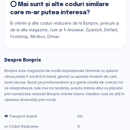
⭕ Mai sunt și alte coduri similare
care m-ar putea interesa?
Îți oferim și alte coduri reducere de la Bonprix, precum și
de la alte magazine, cum ar fi
Answear
Epantofi
Elefant
Footshop
Modivo
Drmax
Despre Bonprix
Bonprix este magazinul de modă inspiraţională feminină cu ajutorul
căruia puteţi fi oricând ȋn trend, găsind cu uşurinţă modelul de care
aveţi nevoie. Bazat pe profesionalism şi o gamă variată de colecţii noi
ce interpretează cele mai noi tendinţe, acesta ȋmbină utilul cu plăcutul
prin numeroase reduceri Bonprix oferite tuturor clienţilor care se află ȋn
căutarea diversităţii prin modă.
🚚 Transport Gratuit:
DA
✂️ Coduri Reducere:
6