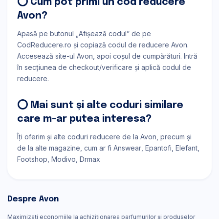
⭕ Cum pot primi un cod reducere
Avon?
Apasă pe butonul „Afișează codul” de pe
CodReducere.ro și copiază codul de reducere Avon.
Accesează site-ul Avon, apoi coșul de cumpărături. Intră
în secțiunea de checkout/verificare și aplică codul de
reducere.
⭕ Mai sunt și alte coduri similare
care m-ar putea interesa?
Îți oferim și alte coduri reducere de la Avon, precum și
de la alte magazine, cum ar fi
Answear
Epantofi
Elefant
Footshop
Modivo
Drmax
Despre Avon
Maximizați economiile la achiziționarea parfumurilor și produselor