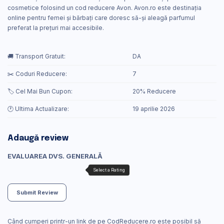
cosmetice folosind un cod reducere Avon. Avon.ro este destinația
online pentru femei și bărbați care doresc să-și aleagă parfumul
preferat la prețuri mai accesibile.
🚚 Transport Gratuit:
DA
✂️ Coduri Reducere:
7
🏷️ Cel Mai Bun Cupon:
20% Reducere
🕐 Ultima Actualizare:
19 aprilie 2026
Adaugă review
EVALUAREA DVS. GENERALĂ
Submit Review
Când cumperi printr-un link de pe CodReducere.ro este posibil să