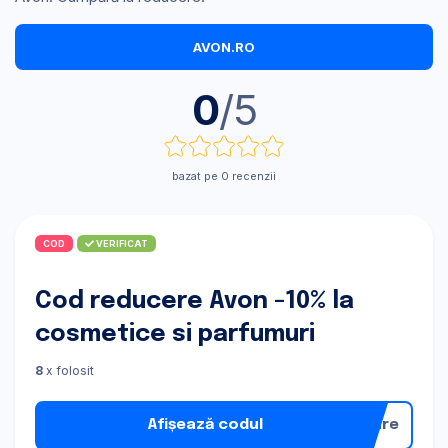
AVON.RO
0
/5
bazat pe 0 recenzii
COD
VERIFICAT
Cod reducere Avon -10% la
cosmetice si parfumuri
8
x folosit
Afișează codul
nare