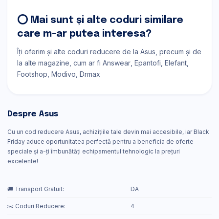
⭕ Mai sunt și alte coduri similare
care m-ar putea interesa?
Îți oferim și alte coduri reducere de la Asus, precum și de
la alte magazine, cum ar fi
Answear
Epantofi
Elefant
Footshop
Modivo
Drmax
Despre Asus
Cu un cod reducere Asus, achizițiile tale devin mai accesibile, iar Black
Friday aduce oportunitatea perfectă pentru a beneficia de oferte
speciale și a-ți îmbunătăți echipamentul tehnologic la prețuri
excelente!
🚚 Transport Gratuit:
DA
✂️ Coduri Reducere:
4