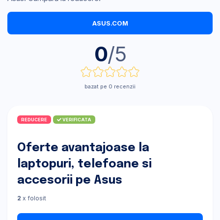
ASUS.COM
0
/5
bazat pe 0 recenzii
REDUCERE
VERIFICATA
Oferte avantajoase la
laptopuri, telefoane si
accesorii pe Asus
2
x folosit