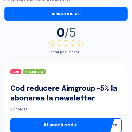
AIMGROUP.RO
0
/5
bazat pe 0 recenzii
COD
VERIFICAT
Cod reducere Aimgroup -5% la
abonarea la newsletter
3
x folosit
Afișează codul
nare