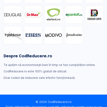
Despre CodReducere.ro
Te ajutăm să economisești bani în timp ce faci cumpărături online.
CodReducere.ro este 100% gratuit de utilizat.
Doar coduri de reducere care efectiv funcţionează.
© 2024 CodReducere.ro
Toate informațiile prezentate sunt titlu informativ pentru care nu ne