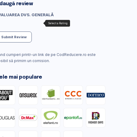
daugă review
VALUAREA DVS. GENERALĂ
Submit Review
nd cumperi printr-un link de pe CodReducere.ro este
sibil să primim un comision.
ele mai populare