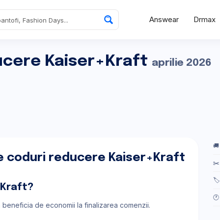
Answear
Drmax
ucere Kaiser+Kraft
aprilie 2026
🚚
e coduri reducere Kaiser+Kraft
✂️
🏷
+Kraft?
🕐
a beneficia de economii la finalizarea comenzii.