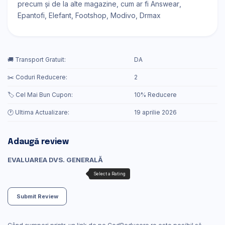
precum și de la alte magazine, cum ar fi
Answear
Epantofi
Elefant
Footshop
Modivo
Drmax
🚚 Transport Gratuit:
DA
✂️ Coduri Reducere:
2
🏷️ Cel Mai Bun Cupon:
10% Reducere
🕐 Ultima Actualizare:
19 aprilie 2026
Adaugă review
EVALUAREA DVS. GENERALĂ
Submit Review