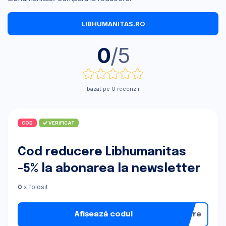
LIBHUMANITAS.RO
0
/5
bazat pe 0 recenzii
COD
VERIFICAT
Cod reducere Libhumanitas
-5% la abonarea la newsletter
0
x folosit
Afișează codul
nare