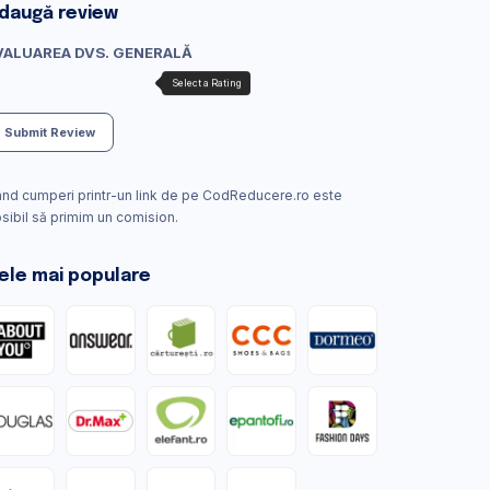
daugă review
VALUAREA DVS. GENERALĂ
Submit Review
nd cumperi printr-un link de pe CodReducere.ro este
sibil să primim un comision.
ele mai populare