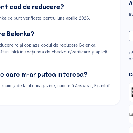
A
ent cod de reducere?
E
ka ce sunt verificate pentru luna aprilie 2026.
re Belenka?
ucere.ro și copiază codul de reducere Belenka.
uri. Intră în secțiunea de checkout/verificare și aplică
Câ
po
are care m-ar putea interesa?
C
precum și de la alte magazine, cum ar fi
Answear
Epantofi