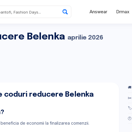
Answear
Drmax
ucere Belenka
aprilie 2026
🚚
e coduri reducere Belenka
✂️
🏷
a?
🕐
a beneficia de economii la finalizarea comenzii.