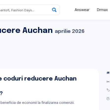
Answear
Drmax
ucere Auchan
aprilie 2026
🚚
e coduri reducere Auchan
✂️
🏷
?
🕐
a beneficia de economii la finalizarea comenzii.