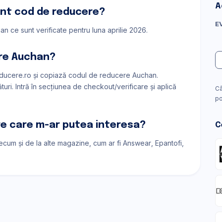
A
nt cod de reducere?
E
n ce sunt verificate pentru luna aprilie 2026.
re Auchan?
ducere.ro și copiază codul de reducere Auchan.
ri. Intră în secțiunea de checkout/verificare și aplică
Câ
po
are care m-ar putea interesa?
C
recum și de la alte magazine, cum ar fi
Answear
Epantofi