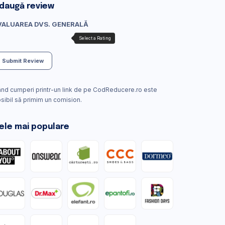
daugă review
VALUAREA DVS. GENERALĂ
Submit Review
nd cumperi printr-un link de pe CodReducere.ro este
sibil să primim un comision.
ele mai populare